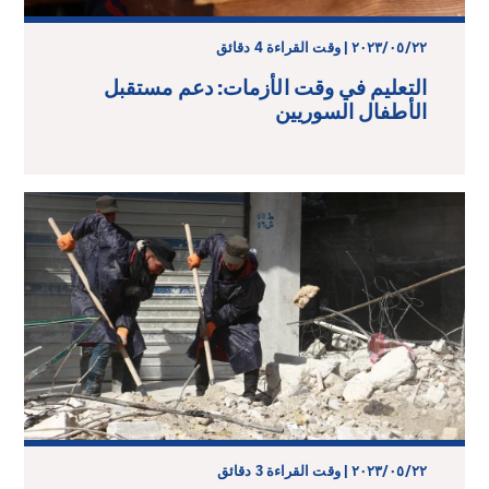
٢٢‏/٠٥‏/٢٠٢٣ | وقت القراءة 4 دقائق
التعليم في وقت الأزمات: دعم مستقبل
الأطفال السوريين
٢٢‏/٠٥‏/٢٠٢٣ | وقت القراءة 3 دقائق