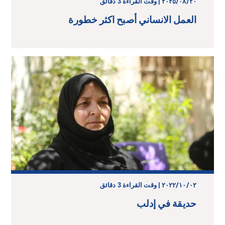
٢٠‏/٠٨‏/٢٠٢٥ | وقت القراءة 3 دقائق
العمل الانساني أصبح اكثر خطورة
٠٢‏/١٠‏/٢٠٢٢ | وقت القراءة 3 دقائق
حديقة في إدلب