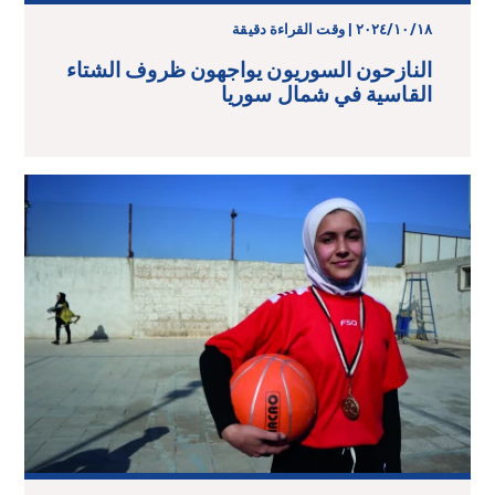
١٨‏/١٠‏/٢٠٢٤ | وقت القراءة دقيقة
النازحون السوريون يواجهون ظروف الشتاء
القاسية في شمال سوريا