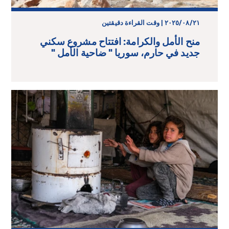
٢١‏/٠٨‏/٢٠٢٥ | وقت القراءة دقيقتين
منح الأمل والكرامة: افتتاح مشروع سكني
جديد في حارم، سوريا " ضاحية الأمل "