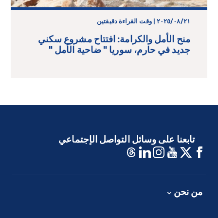
٢١‏/٠٨‏/٢٠٢٥ | وقت القراءة دقيقتين
منح الأمل والكرامة: افتتاح مشروع سكني
جديد في حارم، سوريا " ضاحية الأمل "
تابعنا على وسائل التواصل الإجتماعي
من نحن