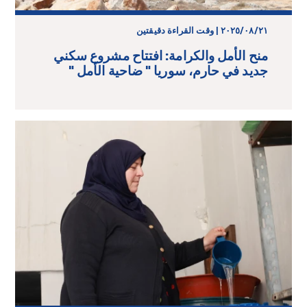
٢١‏/٠٨‏/٢٠٢٥ | وقت القراءة دقيقتين
منح الأمل والكرامة: افتتاح مشروع سكني
جديد في حارم، سوريا " ضاحية الأمل "