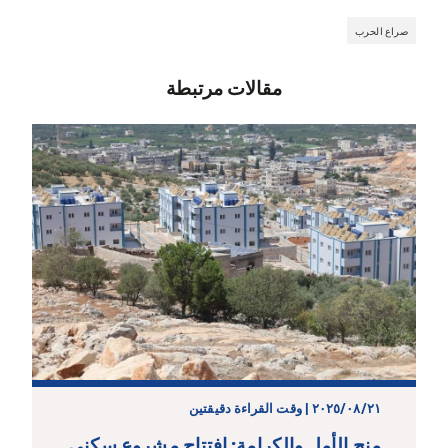
صراع الحرب
مقالات مرتبطة
٢١‏/٠٨‏/٢٠٢٥ | وقت القراءة دقيقتين
منح الأمل والكرامة: افتتاح مشروع سكني