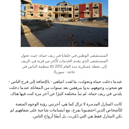
المستشفى الوطني في حلفايا في ريف حماة، حيث تحول
المستشفى الذي يقدم الخدمات لأكثر من قرية في الريف
إلى نقطة عسكرية منذ العام 2012 (© منظمة الناس في
حاجة - سوريا)
عندما دخلت حماة وتجولت، ما لفت انتباهي - بالإضافة إلى فرح الناس -
هو شحوب وجوههم. بدوا مرهقين بعد سنوات من المعاناة. عندما دخلت
بلدتي في ريف حماة، لم تبدُ مختلفة كثيرًا عن آخر مرة كنت فيها هناك.
كانت المنازل المدمرة لا تزال كما هي. أحزنني رؤية الوجوه المتعبة
للأشخاص الذين احتضنونا بفرح، مع ابتسامات شاحبة على شفاههم. لم
تكن المنازل فقط هي التي دُمّرت، بل أيضًا أرواح الناس.