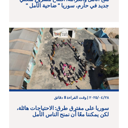
جديد في حارم، سوريا " ضاحية الأمل "
٢٨‏/٠٤‏/٢٠٢٥ | وقت القراءة 8 دقائق
سوريا على مفترق طرق: الاحتياجات هائلة،
لكن يمكننا معًا أن نمنح الناس الأمل