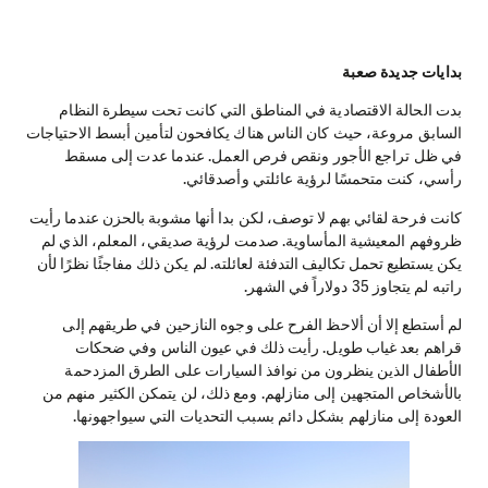
بدايات جديدة صعبة
بدت الحالة الاقتصادية في المناطق التي كانت تحت سيطرة النظام
السابق مروعة، حيث كان الناس هناك يكافحون لتأمين أبسط الاحتياجات
في ظل تراجع الأجور ونقص فرص العمل. عندما عدت إلى مسقط
رأسي، كنت متحمسًا لرؤية عائلتي وأصدقائي.
كانت فرحة لقائي بهم لا توصف، لكن بدا أنها مشوبة بالحزن عندما رأيت
ظروفهم المعيشية المأساوية. صدمت لرؤية صديقي، المعلم، الذي لم
يكن يستطيع تحمل تكاليف التدفئة لعائلته. لم يكن ذلك مفاجئًا نظرًا لأن
راتبه لم يتجاوز 35 دولاراً في الشهر.
لم أستطع إلا أن ألاحظ الفرح على وجوه النازحين في طريقهم إلى
قراهم بعد غياب طويل. رأيت ذلك في عيون الناس وفي ضحكات
الأطفال الذين ينظرون من نوافذ السيارات على الطرق المزدحمة
بالأشخاص المتجهين إلى منازلهم. ومع ذلك، لن يتمكن الكثير منهم من
العودة إلى منازلهم بشكل دائم بسبب التحديات التي سيواجهونها.