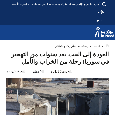
أنتم في الموقع الإلكتروني المصغر لمهمة منظمة الناس في حاجة في الشرق الأوسط
عربي
القائمة
Přeskočit na obsah
عملنا
إستجابة الطوارئ والتعافي
العودة إلى البيت بعد سنوات من التهجير
في سوريا: رحلة من الخراب والأمل
Sdílet článek
4 دقائق
١٨‏/٠٢‏/٢٠٢٥