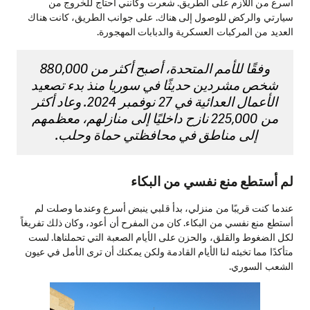
أسرع من اللازم على الطريق. شعرت وكأنني أحتاج للخروج من
سيارتي والركض للوصول إلى هناك. على جوانب الطريق، كانت هناك
العديد من المركبات العسكرية والدبابات المهجورة.
وفقًا للأمم المتحدة، أصبح أكثر من 880,000
شخص مشردين حديثًا في سوريا منذ بدء تصعيد
الأعمال العدائية في 27 نوفمبر 2024. وعاد أكثر
من 225,000 نازح داخليًا إلى منازلهم، معظمهم
إلى مناطق في محافظتي حماة وحلب.
لم أستطع منع نفسي من البكاء
عندما كنت قريبًا من منزلي، بدأ قلبي ينبض أسرع وعندما وصلت لم
أستطع منع نفسي من البكاء. كان من المفرح أن أعود، وكان ذلك تفريغاً
لكل الضغوط والقلق، والحزن على الأيام الصعبة التي تحملناها. لست
متأكدًا مما تخبئه لنا الأيام القادمة ولكن يمكنك أن ترى الأمل في عيون
الشعب السوري.