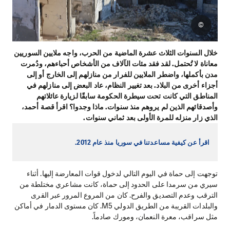
©
خلال السنوات الثلاث عشرة الماضية من الحرب، واجه ملايين السوريين
معاناة لا تُحتمل. لقد فقد مئات الآلاف من الأشخاص أحباءهم، ودُمرت
مدن بأكملها، واضطر الملايين للفرار من منازلهم إلى الخارج أو إلى
أجزاء أخرى من البلاد. بعد تغيير النظام، عاد البعض إلى منازلهم في
المناطق التي كانت تحت سيطرة الحكومة سابقًا لزيارة عائلاتهم
وأصدقائهم الذين لم يروهم منذ سنوات. ماذا وجدوا؟ اقرأ قصة أحمد،
الذي زار منزله للمرة الأولى بعد ثماني سنوات.
اقرأ عن كيفية مساعدتنا في سوريا منذ عام 2012.
توجهت إلى حماة في اليوم التالي لدخول قوات المعارضة إليها. أثناء
سيري من سرمدا على الحدود إلى حماة، كانت مشاعري مختلطة من
الترقب وعدم التصديق والفرح. كان من المروع المرور عبر القرى
والبلدات القريبة من الطريق الدولي M5. كان مستوى الدمار في أماكن
مثل سراقب، معرة النعمان، ومورك صادماً.