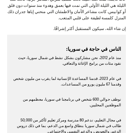
الليلة هي الليلة الأولى التي نمت فيها بعمق وهدوء منذ سنوات دون قلق
أو كوابيس. كانت مشاعر الأمان والاطمئنان التي منحني إياها جدران ذلك
المنزل كلمسة لطيفة على قلبي المتعب.
إن شاء الله، سيكون المستقبل أكثر إشراقًا.
الناس في حاجة في سوريا:
منذ عام 2012، نحن مشاركون بشكل نشط في شمال سوريا، حيث
نقود مئات من برامج الإغاثة والتعافي.
في عام 2023، قدمنا المساعدة الإنسانية لما يقرب من مليون شخص
وقدمنا 67 مليون يورو من المساعدات.
نوظف حوالي 600 شخص في برنامجنا في سوريا، معظمهم من
الموظفين المحليين.
في مجال التعليم، ندعم 80 مدرسة ومركز تعليم لأكثر من 50,000
طالب في شمال سوريا بنطاق واسع من الدعم، بما في ذلك دروس
الدعم، والتعويض، والدعم النفسي والاجتماعي.