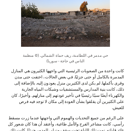
حي مدمر في اللطامنة، ريف حماة الشمالي. (© منظمة
الناس في حاجة - سوريا)
كانت واحدة من الصعوبات الرئيسية التي واجهها الكثيرون هي المنازل
المدمرة بالكامل أو حتى جزئيًا. في بعض الحالات، اختفت حتى مدن
وقرى بأكملها. لم يكن لدى الكثيرين منزل يعودون إليه. بالإضافة إلى
ذلك، كانت بنية المدارس والمستشفيات وشبكات المياه الجارية
والكهرباء أيضًا سببًا رئيسيًا في تأخير عودتهم إلى منازلهم. وأخيرًا، كان
على الكثيرين أن يقلقوا بشأن العودة إلى مكان لا توجد فيه فرص
للعيش.
على الرغم من جميع التحديات والهموم التي واجهتها عندما زرت مسقط
رأسي، كانت مشاعر الفرح والأمل طاغية، وأعتقد أن هذا كان شعور كل
عائد قابلته. نمت تلك الليلة تحت سقف منزلي المدمر جزئيًا. كانت تلك