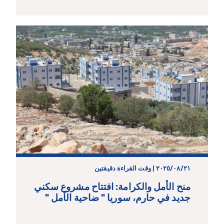
٢١‏/٠٨‏/٢٠٢٥ | وقت القراءة دقيقتين
منح الأمل والكرامة: افتتاح مشروع سكني
جديد في حارم، سوريا " ضاحية الأمل "