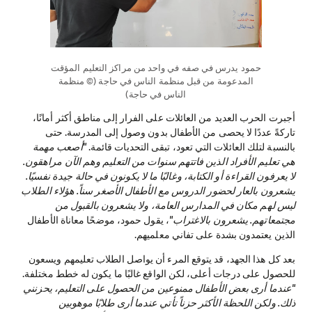
حمود يدرس في صفه في واحد من مراكز التعليم المؤقت
المدعومة من قبل منظمة الناس في حاجة (© منظمة
الناس في حاجة)
أجبرت الحرب العديد من العائلات على الفرار إلى مناطق أكثر أمانًا،
تاركةً عددًا لا يحصى من الأطفال بدون وصول إلى المدرسة. حتى
بالنسبة لتلك العائلات التي تعود، تبقى التحديات قائمة.
"أصعب مهمة
هي تعليم الأفراد الذين فاتتهم سنوات من التعليم وهم الآن مراهقون.
لا يعرفون القراءة أو الكتابة، وغالبًا ما لا يكونون في حالة جيدة نفسيًا.
يشعرون بالعار لحضور الدروس مع الأطفال الأصغر سناً. هؤلاء الطلاب
ليس لهم مكان في المدارس العامة، ولا يشعرون بالقبول من
مجتمعاتهم. يشعرون بالاغتراب"
، يقول حمود، موضحًا معاناة الأطفال
الذين يعتمدون بشدة على تفاني معلميهم.
بعد كل هذا الجهد، قد يتوقع المرء أن يواصل الطلاب تعليمهم ويسعون
للحصول على درجات أعلى، لكن الواقع غالبًا ما يكون له خطط مختلفة.
"عندما أرى بعض الأطفال ممنوعين من الحصول على التعليم، يحزنني
ذلك. ولكن اللحظة الأكثر حزناً تأتي عندما أرى طلابًا موهوبين