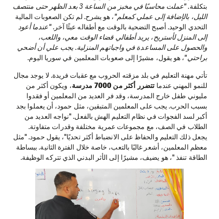
بتكلفة.
"عملت محاسبًا في مخبز من الساعة 3 بعد الظهر حتى منتصف
الليل، بالإضافة إلى عملي كمعلم"
، هو يشرح. لم تكن الصعوبات المالية
التحدي الوحيد. أصبح التضحية بالوقت مع أطفاله عبئًا آخر.
"عندما أعود
إلى المنزل لأستريح، يريد أطفالي قضاء الوقت معي، واللعب،
والحصول على المساعدة في واجباتهم المنزلية. يجب علي أن أضحي
براحتي"
، هو يقول، مشيرًا إلى صعوبات المعلمين في سوريا اليوم.
تأتي مهنة التعليم في بلد مزقته الحروب مع عقبات فريدة. لا يوجد مجال
للنمو المهني عندما
تتضرر أكثر من 7000 مدرسة
، ويكون أكثر من
مليوني طفل خارج المدرسة، وقد فر العديد من المعلمين أو فقدوا
بسبب الحرب. يجب على المعلمين المتبقين، مثل حمود، أن يعملوا بجد
أكبر لسد الفجوات في نظام التعليم الهش بالفعل. "نواجه العديد من
الطلاب في الصف، مع مجموعات عمرية مختلفة وقدرات متفاوتة.
يجعل ذلك التعليم والحفاظ على الانضباط أكثر تحديًا"، يقول حمود. "مثل
معظم المعلمين، أشعر غالبًا بالتعب، خاصة خلال الفترة الثانية. ببساطة
الطاقة تنفذ "، هو يضيف، مشيرًا إلى الأثر البدني الذي تتركه الوظيفة.