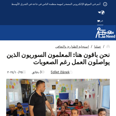
أنتم في الموقع الإلكتروني المصغر لمهمة منظمة الناس في حاجة في الشرق الأوسط
عربي
القائمة
Přeskočit na obsah
عملنا
إستجابة الطوارئ والتعافي
نحن باقون هنا: المعلمون السوريون الذين
يواصلون العمل رغم الصعوبات
Sdílet článek
3 دقائق
٢٥‏/١٠‏/٢٠٢٤