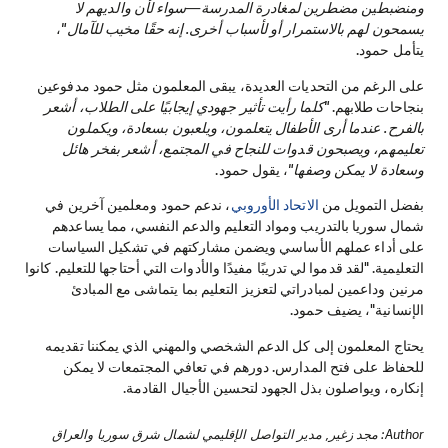
ومنضبطين مضطرين لمغادرة المدرسة—سواء لأن والديهم لا
يسمحون لهم بالاستمرار أو لأسباب أخرى. إنه حقًا مخيب للآمال"
،
يتأمل حمود.
على الرغم من التحديات العديدة، يبقى المعلمون مثل حمود مدفوعين
بنجاحات طلابهم.
"كلما رأيت تأثير جهودي إيجابيًا على الطلاب، أشعر
بالفرح. عندما أرى الأطفال يتعلمون، ويلعبون بسعادة، ويكملون
تعليمهم، ويصبحون قدوات للنجاح في المجتمع، أشعر بفخر هائل
وسعادة لا يمكن وصفها"
، يقول حمود.
بفضل التمويل من
الاتحاد الأوروبي
، ندعم حمود ومعلمين آخرين في
شمال سوريا بالتدريب ومواد التعليم والدعم النفسي، مما يساعدهم
على أداء عملهم الأساسي ويضمن مشاركتهم في تشكيل السياسات
التعليمية. "لقد قدموا لي تدريبًا مفيدًا والأدوات التي أحتاجها للتعليم. كانوا
مرنين وداعمين لمبادراتي لتعزيز التعليم بما يتماشى مع المبادئ
الإنسانية"، يضيف حمود.
يحتاج المعلمون إلى كل الدعم الشخصي والمهني الذي يمكننا تقديمه
للحفاظ على فتح المدارس. دورهم في تعافي المجتمعات لا يمكن
إنكاره، ويواصلون بذل الجهود لتحسين الأجيال القادمة.
Author: مجد زغير, مدير التواصل الإقليمي لشمال شرق سوريا والعراق