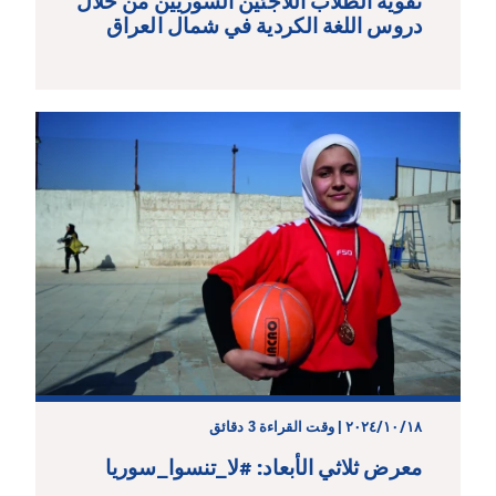
تقوية الطلاب اللاجئين السوريين من خلال
دروس اللغة الكردية في شمال العراق
١٨‏/١٠‏/٢٠٢٤ | وقت القراءة 3 دقائق
معرض ثلاثي الأبعاد: #لا_تنسوا_سوريا