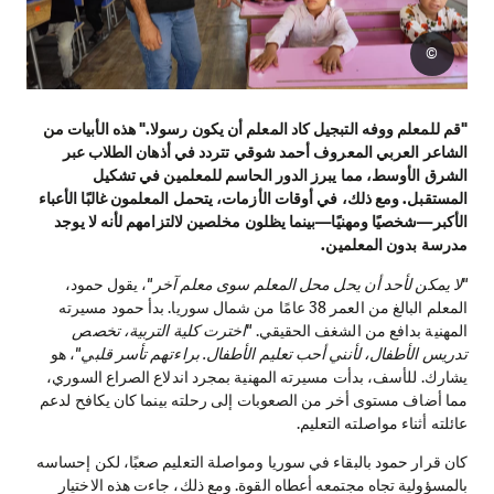
©
"قم للمعلم ووفه التبجيل كاد المعلم أن يكون رسولا."
هذه الأبيات من
الشاعر العربي المعروف أحمد شوقي تتردد في أذهان الطلاب عبر
الشرق الأوسط، مما يبرز الدور الحاسم للمعلمين في تشكيل
المستقبل. ومع ذلك، في أوقات الأزمات، يتحمل المعلمون غالبًا الأعباء
الأكبر—شخصيًا ومهنيًا—بينما يظلون مخلصين لالتزامهم لأنه لا يوجد
مدرسة بدون المعلمين.
"لا يمكن لأحد أن يحل محل المعلم سوى معلم آخر"
، يقول حمود،
المعلم البالغ من العمر 38 عامًا من شمال سوريا. بدأ حمود مسيرته
المهنية بدافع من الشغف الحقيقي.
"اخترت كلية التربية، تخصص
تدريس الأطفال، لأنني أحب تعليم الأطفال. براءتهم تأسر قلبي"
، هو
يشارك. للأسف، بدأت مسيرته المهنية بمجرد اندلاع الصراع السوري،
مما أضاف مستوى أخر من الصعوبات إلى رحلته بينما كان يكافح لدعم
عائلته أثناء مواصلته التعليم.
كان قرار حمود بالبقاء في سوريا ومواصلة التعليم صعبًا، لكن إحساسه
بالمسؤولية تجاه مجتمعه أعطاه القوة. ومع ذلك، جاءت هذه الاختيار