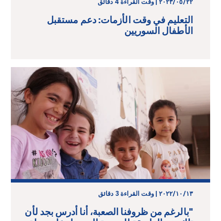
٢٢‏/٠٥‏/٢٠٢٣ | وقت القراءة 4 دقائق
التعليم في وقت الأزمات: دعم مستقبل
الأطفال السوريين
١٣‏/١٠‏/٢٠٢٢ | وقت القراءة 3 دقائق
"بالرغم من ظروفنا الصعبة، أنا أدرس بجد لأن