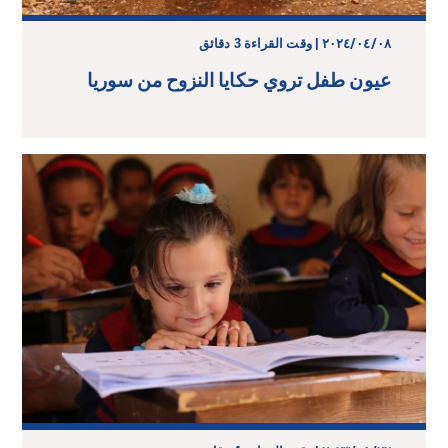
٠٨‏/٠٤‏/٢٠٢٤ | وقت القراءة 3 دقائق
عيون طفل تروي حكايا النزوح من سوريا