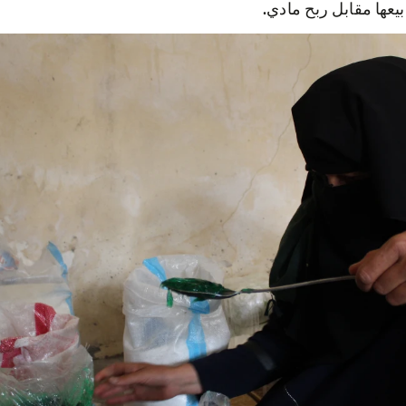
Detergents sold by Band
جميلة من نفس المنطقة من سوريا. عمرها 47 سنة، و لكنها جدة من الآ
 لبندر، من خلال السفر عبر البلد بحثاً عن فرصة عمل في الزر
إلى المزرعة و المرعى في ريف حماه. اندلاع الحرب وضع حداً لنمط
روا على الهروب من العنف الذي اجتاح سوريا. واحد من أولادها قت
 يعاني بالأساس من مشاكل صحية و التي تحد من قدرته على الع
كبر.