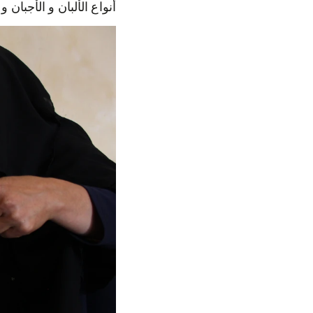
ar. (© Ahmad Sulaiman)
معيشتها بطريقة مشابهة
تنتقل العائلة بكاملها 
جميلة و عائلتها لم يقد
بالإضافة إلى أن زوجها
احتياجات أسرتها تحدياً أ