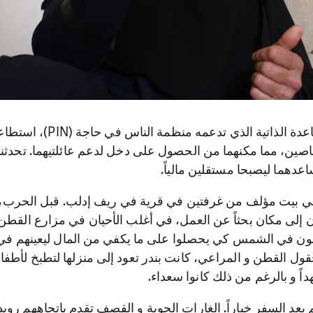
من خلال مشروع المساعدة الذاتية
اصين، مما مكنهما من الحصول على دخل لدعم عائلتيهما. تحدثنا 
دهما ليصبحا مستقلين مالياً.
 في بيت مؤلف من غرفتين في قرية في ريف إدلب. قبل الحرب،
ن إلى مكان بحثاً عن العمل، في أغلب الأحيان في مزارع القطن 
دحون في الشمس كي يحصلوا على ما يكفي من المال ليعينهم في 
ول القطن و المراعي، كانت بندر تعود إلى منزلها لتطبخ لأطفال
هداً و بالرغم من ذلك كانوا سعداء.
يعد السفر خياراً. الغارات الجوية و القصف تقدم باتجاههم رويداً 