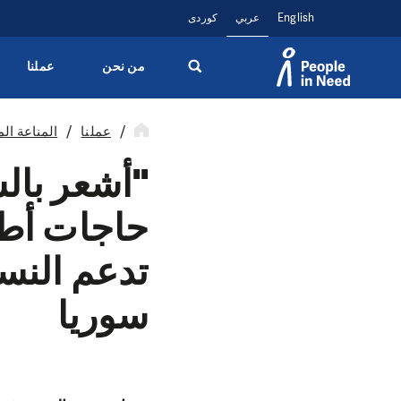
English
عربي
کوردی
من نحن
عملنا
Přeskočit na obsah
عملنا
المناعة الم
"أشعر بالس
حاجات أطف
تدعم النسا
سوريا