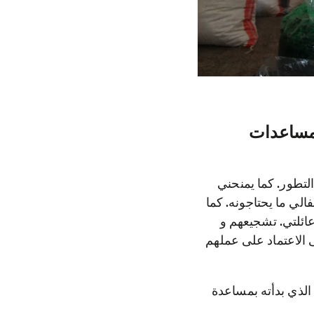
 للتسجيل. القرض
الحليب و إنتاج مختلف