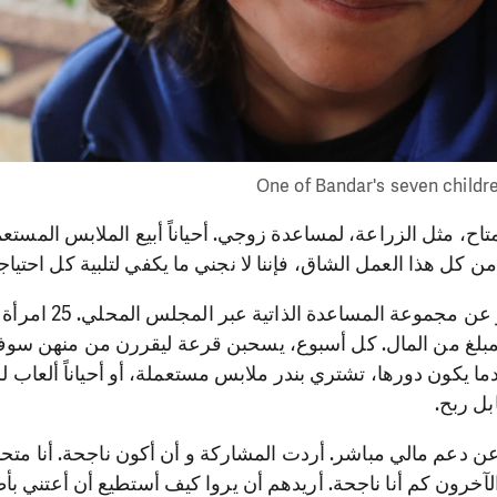
One of Bandar's seven child
اح، مثل الزراعة، لمساعدة زوجي. أحياناً أبيع الملابس المستعمل
ن كل هذا العمل الشاق، فإننا لا نجني ما يكفي لتلبية كل احتياجات
في النهاية، سمعت بندر عن مجم
لغ من المال. كل أسبوع، يسحبن قرعة ليقررن من منهن سو
 يكون دورها، تشتري بندر ملابس مستعملة، أو أحياناً ألعاب ل
بل ربح.
ن دعم مالي مباشر. أردت المشاركة و أن أكون ناجحة. أنا متح
الآخرون كم أنا ناجحة. أريدهم أن يروا كيف أستطيع أن أعتني 