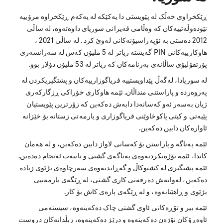
ڕێکخراوی خەڵک لە پێویستی دا یەکێکە لە یەکەم ڕێکخراوە مرۆییە
نێودەوڵەتییەکان کە وەڵامی قەیرانی سوریای داوەتەوە، لە ساڵی
2012 دەستی بە ئۆپەراسیۆنەکانی لەوێ کرد . لە ساڵی 2021 ،
هاوکارییەکانی PIN گەیشتە زیاتر لە 5 ملیۆن کەس لە سەرانسەری
پۆرتفۆلیۆی ساڵانەی بەرنامەکان کە زیاتر لە 53 ملیۆن دۆلار بوو.
لە سوریادا، لەگەڵ پێداویستییە فریاگوزارییەکان و پشتگیریکردن لە
پەروەردە و پاراستنی منداڵان. ئێمە هاوکاری خۆراکی ڕزگارکەری
ژیان بەسەر ئەو کەسانەدا دابەش دەکەین کە زۆرترین پێویستیان
پێیەتی و کیتی پاکوخاوێنی فریاگوزاری و یارمەتی زستانە بۆ خێزانە
ئاوارەکان دابین دەکەین.
ئێمە پەناگە و پاراستن بۆ کەسانی لاواز دابین دەکەین، و لە هەمان
کاتدا، ئێمە نۆژەنکردنەوەی پەناگەی گشتی و تایبەت ئەنجام دەدەین.
ئێمە پشتگیری لە کشتوکاڵ و گەڕاندنەوەی سەرچاوەی بژێوی زیادە
دەکەین، لەوانەش دەرفەتی کاری گشتی، لە ڕێگەی یارمەتیی
بژێوی و ڕاهێنانەوە، و لە ڕێگەی پارەی کاش بۆ کار.
ئێمە بیر و تۆڕەکانی ئاوی گشتی چاک دەکەینەوە، سیستەمی
ئاوەڕۆکان نۆژەن دەکەینەوە و درێژ دەکەینەوە، زبڵدانەکان دروست