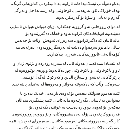
بەناو دەوڵەتی ئیسلامیدا هاتە ئاراوە، بە دابینکردنی کەلوپەلی گرنگ،
وەک خۆراک، ئاو، بەرهەمی پاکوخاوێنی و لە زستاندا جل و بەرگی
گەرم و بەتانی و سۆپا بۆ گەرمکردنەوە.
لە دوای ڕووخانی ئەو گرووپە چەکدارە، ژیان هێواش هێواش ئاسایی
دەبێتەوە. قوتابخانەکان کراونەتەوە و خەڵک دەگەڕێنەوە بۆ
ماڵەکانیان کە داگیرکرابوون. سەرەڕای ئەوەش، وڵات بۆ چەندین
ساڵی داهاتوو بەردەوام دەبێت لە بەرەنگاربوونەوەی دەرئەنجامە
کۆمەڵایەتی-ئابوورییەکانی شەڕی چەکداری.
لە ئێستادا تیمەکەمان هەوڵەکانی لەسەر پەروەردە و بژێوی ژیان و
ئاو و پاکوخاوێنی و پاکوخاوێنی چڕ دەکاتەوە؛ و وزەی نوێبووەوە لە
پارێزگاکانی نەینەوا و سەڵاح الدین و کەرکوک لەگەڵ ئۆفیسی
سەرەکی وڵات کە دەکەوێتە هەولێر و هەروەها لە بەغدای پایتەخت.
ئێمە هەموو هەوڵێک دەدەین بۆ ئەوەی یارمەتی خەڵک بدەین تا
دەتوانین بە ئاسانی بگەڕێنەوە ماڵەکانیان. ئێمە پشتگیری منداڵان
دەکەین بۆ ئەوەی دووبارە دەست بە خوێندن بکەنەوە، بۆ
قەرەبووکردنەوەی پۆلە لەدەستچووەکان، و بۆ ڕووبەڕووبوونەوەی
کاریگەرییە دەروونییەکانی ئەزموونەکانیان . سەرەڕای ئەوەش، ئێمە
خەریکی چاککردنەوەی هێڵی سەرەکی ئاو و ژێرخانی گرنگترین