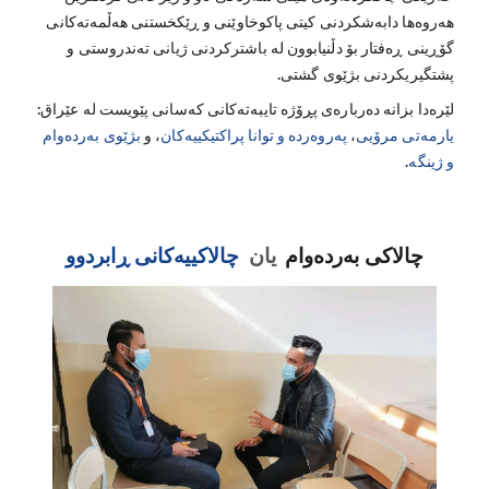
هەروەها دابەشکردنی کیتی پاکوخاوێنی و ڕێکخستنی هەڵمەتەکانی
گۆڕینی ڕەفتار بۆ دڵنیابوون لە باشترکردنی ژیانی تەندروستی و
پشتگیریکردنی بژێوی گشتی.
لێرەدا بزانە دەربارەی پڕۆژە تایبەتەکانی کەسانی پێویست لە عێراق:
یارمەتی مرۆیی
،
پەروەردە و توانا پراکتیکییەکان
، و
بژێوی بەردەوام
و ژینگە
.
چالاکی بەردەوام
یان
چالاکییەکانی ڕابردوو