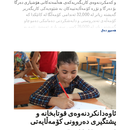
و کەمکردنەوەی کاریگەریەکەی. هەڵمەتەکانی هۆشیاری دەرگا
بۆ دەرگا و تۆڕە کۆمەڵایەتییەکان بە شێوەیەکی کاریگەریر
گەیشتە زیاتر لە 32,000 ئەندامی کۆمەڵگا لە کاتێکدا کە
کۆمەڵەی تەندروستی و دابەشکردنی دەمامکی دەموچاو
گەیشتە زیاتر لە 76,000 کەس. سەرباری ئەوەش ئێمە بە
هەموو دەق
شێوەیەکی چالاکانە ئاسانکاری دەکەین بۆ دووبارە کردنەوەی
سەلامەتی بازرگانی و قوتابخانەکان و پشتگیریکردنی منداڵان و
فێرکەران لە هەمان کاتدا لەگەڵ PIN پرۆگرامی فێربوونی
دووری دروستکردووەکە لە ڕێگەی بەرنامەی مۆبایلەوە
جێبەجێ دەکرێت.
ئاوەدانکردنەوەی قوتابخانە و
پشتگیری دەروونی کۆمەڵایەتی