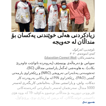
زیادکردنی هەلی خوێندنی یەکسان بۆ
منداڵان لە حەویجە
ناوچەیی: کەرکوک
کەی: لەوەتەی ٢٠٢٠
بەخشەرەکان:
Education Cannot Wait
سوپاس بۆ دەرماڵەی یونیسێف (پەروەردە ناتوانێت چاوەڕێ
بکات)، بە هاوبەشی لەگەڵ پاراستنی منداڵان (SC)،
ئەنجومەنی پەنابەرانی نەرویجی (NRC) و ڕێکخراوی یارمەتی
گشتی (PAO)، ڕێکخراوی PIN لە بوارەکانی پەروەردە کار
دەکات، واش، و پاراستنی منداڵ، بەئامانجی کاریگەری لەسەر
5000 منداڵ. سەرنجمان لەسەر دابینکردنی کەرەستەکانی
فێربوونی دوورییە بۆ منداڵانی توشبوو بەکۆڤید-19 کە بووە هۆی
داخستنی خوێندنگاکان، کە بریتین لە ڕێبازی نوێ، پڕۆتۆکۆڵ،
هەموو دەق
پەروەردەی نافەرمی (PSS) لە ماڵەوە، دابەشکردنی