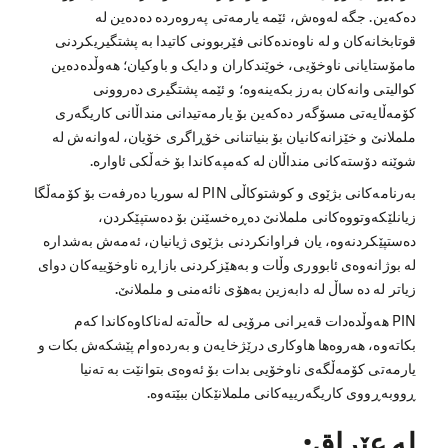
دەکەین. جگە لەوەش، ئێمە یارمەتی پەروەردە دەدەین لە
قوتابخانەکان و لە ناوەندەکانی فێربوونی کاتیدا بە پشتگیریکردنی
مامۆستایانی ناوخۆیی، خوێندکاران و دایک و باوکیان؛ هەوڵدەدەین
کوالیتی وانەکان بەرز بکەینەوە؛ و ئێمە پشتگیری دەروونی
کۆمەڵایەتی مسۆگەر دەکەین بۆ یارمەتیدانی منداڵانی کاریگەری
ململانێ و خێزانەکانیان بۆ بنیاتنانی خۆڕاگری خۆیان، لەوانەش لە
شوێنە دۆستەکانی منداڵان لە کەمپەکاندا بۆ خەڵکی ئاوارە.
بەرنامەکانی بژێوی و کوشتوکاڵی PIN لە سوریا دەرفەت بۆ کۆمەڵگا
زیانلێکەوتووەکانی ململانێ دەڕەخسێنن بۆ دەستپێکردن،
دەستپێکردنەوە، یان فراوانکردنی بژێوی ژیانیان، ئەمەش بەشدارە
لە بوژانەوەی ئابووری وڵات و بەهێزکردنی بازاڕە ناوخۆییەکان دوای
زیاتر لە دە ساڵ لە دابەزین بەهۆی نائەمنی و ململانێ.
PIN هەوڵدەدات قەیرانی مرۆیی لە حاڵەتە لەناکاوەکاندا کەم
بکاتەوە، هەروەها هاوکاری درێژخایەن و بەردەوام پێشکەش بکات و
یارمەتی کۆمەڵگەی ناوخۆیی بدات بۆ ئەوەی بتوانێت بە تەنیا
ڕووبەڕووی کاریگەرییەکانی ململانێکان ببێتەوە.
لە عێراق: