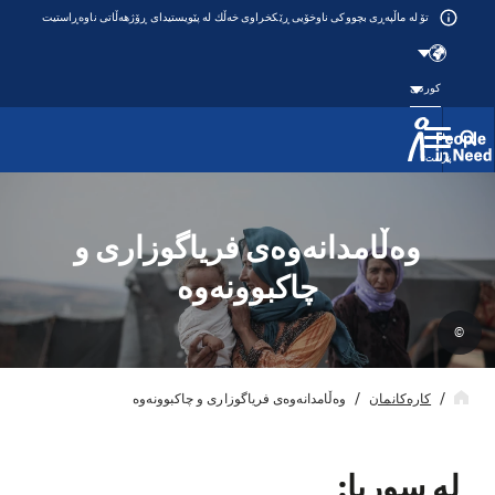
تۆ لە ماڵپەڕی بچووکی ناوخۆیی ڕێکخراوی خەڵك لە پێویستیدای ڕۆژهەڵاتی ناوەڕاستیت
کوردی
پێرست
Přeskočit na obsah
وەڵامدانەوەی فریاگوزاری و
چاکبوونەوە
©
کارەکانمان
وەڵامدانەوەی فریاگوزاری و چاکبوونەوە
لە سوریا: