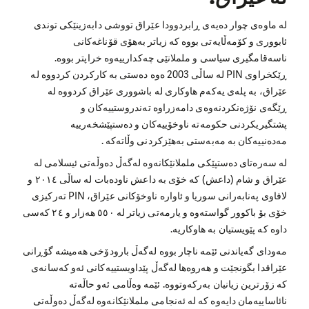
لە ماوەی چوار دەیەی ڕابردوودا عێراق تووشی دابەزینێکی توندی
ئابووری و کۆمەڵایەتی بووە کە زیاتر بەهۆی قۆناغەکانی
ناسەقامگیری سیاسی و ململانێی چەکدارییەوە خراپتر بووە.
ڕێکخراوی PIN لە ساڵی 2003 ەوە دەستی بە کارکردن کردووە لە
عێراق، بە پلەی یەکەم هاوکاری لە باشووری عێراق کردووە لە
ڕێگەی نۆژەنکردنەوەی دامەزراوە تەندروستییەکان و
پشتگیریکردنی حکومەتە ناوخۆییەکان و دەستپێشخەرییە
مەدەنییەکان بە مەبەستی بەهێزکردنی وڵاتەکە .
لە سەرەتای دەستپێکی ململانێکانەوە لەگەڵ دەوڵەتی ئیسلامی لە
عێراق و شام (داعش) کە خۆی بە داعش ناودەبات لە ساڵی ٢٠١٤ و
لافاوی پەنابەرانی سوریا و ئاوارە ناوخۆکانی عێراق، PIN تەرکیزی
خۆی بۆ باکوور گواستەوە و یارمەتی زیاتر لە ٥٥٠ هەزار و ٢٤ کەسی
داوە کە پێویستیان بە هاوکاریە.
مەودای گەیاندنی ئێمە ناچار بووە لەگەڵ بارودۆخی هەمیشە گۆڕانی
عێراقدا بگونجێت و هەروەها لەگەڵ پێداویستییەکانی ئەو کەسانەی
کە زۆرترین زیانیان بەرکەوتووە. ئێمە وەڵامی ئەو حاڵەتە
نائاساییەمان دایەوە کە لە ئەنجامی ململانێکانەوە لەگەڵ دەوڵەتی