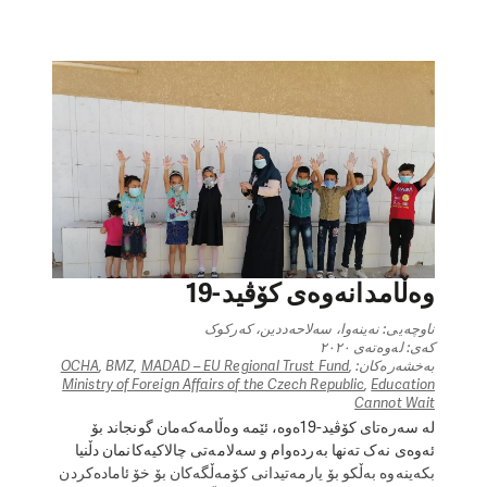
کەرەستەی خۆ فێربوون، و پەیامی بەرزکردنەوەی تەندروستی
داهێنەر.
وەڵامدانەوەی کۆڤید-19
ناوچەیی: نەینەوا، سەلاحەددین، کەرکوک
کەی: لەوەتەی ٢٠٢٠
بەخشەرەکان:
,
MADAD – EU Regional Trust Fund
, BMZ,
OCHA
Ministry of Foreign Affairs of the Czech Republic
,
Education
Cannot Wait
لە سەرەتای کۆڤید-19ەوە، ئێمە وەڵامەکەمان گونجاند بۆ
ئەوەی نەک تەنها بەردەوام و سەلامەتی چالاکیەکانمان دڵنیا
بکەینەوە بەڵکو بۆ یارمەتیدانی کۆمەڵگەکان بۆ خۆ ئامادەکردن