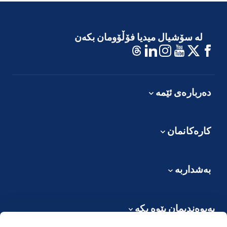
هەر مانگێک 13,420 خێزان پاکەتی خواردن وەردەگرن. هەر
مانگێک 8,500 خێزان بەخششی خۆراکی مانگانە وەردەگرن.
لە ساڵی 2020دا زیاتر لە 4 ملیۆن پاکەتی نانی پارەدراوی بۆ
لە سۆشیال میدیا فۆڵۆومان بکەن
کراوە و گەیشتە 315 هەزار کەس.
دەربارەی ئێمە
کارەکانمان
بەشداربە
پەیوەندیمان پێوە بکە