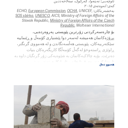
ناوچەیی: نەینەوا، کەرکوک، سەلاحەددین
کەی: لەوەتەی ٢٠١٥
بەخشەرەکان: ECHO,
, UNICEF,
OCHA
,
European Commission
SOS sbírka
,
UNESCO
, AICS, Ministry of Foreign Affairs of the
Slovak Republic,
Ministry of Foreign Affairs of the Czech
Republic
, Malteser International
بۆ چارەسەرکردنی زۆرترین پێویستی پەروەردەیی،
پڕۆژەکانمان هەمیشە لەسەر دوا پێشنیاری کۆمەڵ و ڕێنماییە
سێکتەرییەکان، پێویستی هەڵسەنگاندن و لە هەمووی گرنگتر،
ڕاوێژی ڕاستەوخۆ لەگەڵ کۆمەڵگا کاریگەرەکان بنیات
دەنرێت. بۆیە چالاکیەکانمان بە شێوەیەکی زۆر گرنگیان داوە بە
ئاوەدانکردنەوەی قوتابخانە و ئاسانکاری تەندروستی و
هەموو دەق
درێژکراوەی پۆل و چالاکی پەروەردەیی نافەرمی و پشتگیری
دەروونی و کۆمەڵایەتی، تواناسازی ستافەکانی قوتابخانە و
پشتگیری بەڕێوەبەری، ڕاهێنانی مامۆستایان، یان دامەزراندنی
کۆمەڵەی دایك و باوك و مامۆستا، لە نێوان ئەوانی تردا.
لە پڕۆژەکانی پەروەردەمان هەوڵ دەدەین لە ڕێگەی
ئاوەدانکردنەوە یان ئاوەدانکردنەوەی بینای خوێندنگاکان و
ئاسانکارییە تەندروستییەکانیان ئامادەیی خوێندنگاکان زیاد
بکەن، دەست پێکردنی هەڵمەتی گەڕانەوە بۆ قوتابخانە و
دابەشکردنی کەلوپەلی قوتابخانە و پێداویستی و فێرکردنی
یارمەتی و کەرەستەکان. لە هەمان کاتدا، ئێمە ڕاهێنان بە
مامۆستایان دەکەین بۆ باشترکردنی کارامەیی پەروەردەیی و