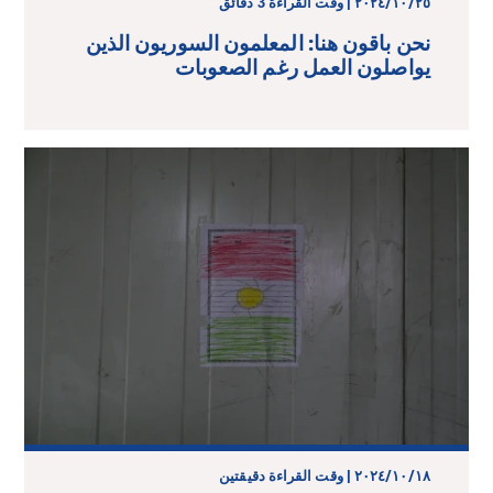
٢٥‏/١٠‏/٢٠٢٤ | وقت القراءة 3 دقائق
نحن باقون هنا: المعلمون السوريون الذين
يواصلون العمل رغم الصعوبات
١٨‏/١٠‏/٢٠٢٤ | وقت القراءة دقيقتين