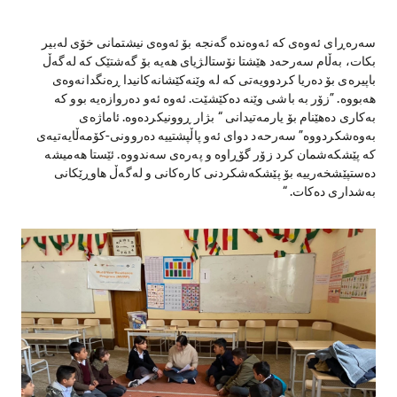
سەرەڕای ئەوەی کە ئەوەندە گەنجە بۆ ئەوەی نیشتمانی خۆی لەبیر
بکات، بەڵام سەرحەد هێشتا نۆستالژیای هەیە بۆ گەشتێک کە لەگەڵ
باپیرەی بۆ دەریا کردوویەتی کە لە وێنەکێشانەکانیدا ڕەنگدانەوەی
هەبووە. ”زۆر بە باشی وێنە دەکێشێت. ئەوە ئەو دەروازەیە بوو کە
بەکاری دەهێنام بۆ یارمەتیدانی “ بژار ڕوونیکردەوە. ئاماژەی
بەوەشکردووە” سەرحەد دوای ئەو پاڵپشتییە دەروونی-کۆمەڵایەتیەی
کە پێشکەشمان کرد زۆر گۆڕاوە و پەرەی سەندووە. ئێستا هەمیشە
دەستپێشخەرییە بۆ پێشکەشکردنی کارەکانی و لەگەڵ هاوڕێکانی
بەشداری دەکات. “