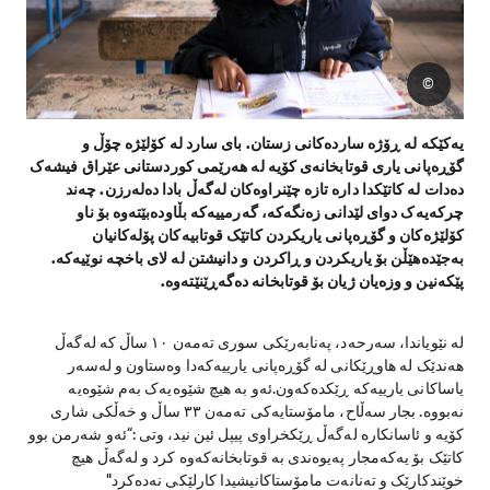
©
یەکێکە لە ڕۆژە ساردەکانی زستان. بای سارد لە کۆلێژە چۆڵ و
گۆڕەپانی یاری قوتابخانەی کۆیە لە هەرێمی کوردستانی عێراق فیشەک
دەدات لە کاتێکدا دارە تازە چێنراوەکان لەگەڵ بادا دەلەرزن. چەند
چرکەیەک دوای لێدانی زەنگەکە، گەرمییەکە بڵاودەبێتەوە بۆ ناو
کۆلێژەکان و گۆڕەپانی یاریکردن کاتێک قوتابیەکان پۆلەکانیان
بەجێدەهێڵن بۆ یاریکردن و ڕاکردن و دانیشتن لە لای باخچە نوێیەکە.
پێکەنین و وزەیان ژیان بۆ قوتابخانە دەگەڕێنێتەوە.
لە نێویاندا، سەرحەد، پەنابەرێکی سوری تەمەن ١٠ ساڵ کە لەگەڵ
هەندێک لە هاوڕێکانی لە گۆڕەپانی یارییەکەدا وەستاون و لەسەر
یاساکانی یارییەکە ڕێکدەکەون.ئەو بە هیچ شێوەیەک بەم شێوەیە
نەبووە. بجار سەڵاح، مامۆستایەکی تەمەن ٣٣ ساڵ و خەڵکی شاری
کۆیە و ئاسانکارە لەگەڵ ڕێکخراوی پیپل ئین نید، وتی :“ئەو شەرمن بوو
کاتێک بۆ یەکەمجار پەیوەندی بە قوتابخانەکەوە کرد و لەگەڵ هیچ
خوێندکارێک و تەنانەت مامۆستاکانیشیدا کارلێکی نەدەکرد"