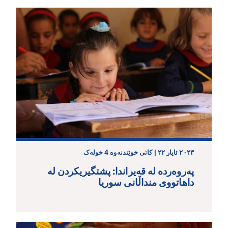
٢٠٢٣ ئایار ٢٢ | کاتی خوێندنەوە 4 خولەک
پەروەردە لە قەیراندا: پشتگیریکردن لە
داهاتووی منداڵانی سوریا