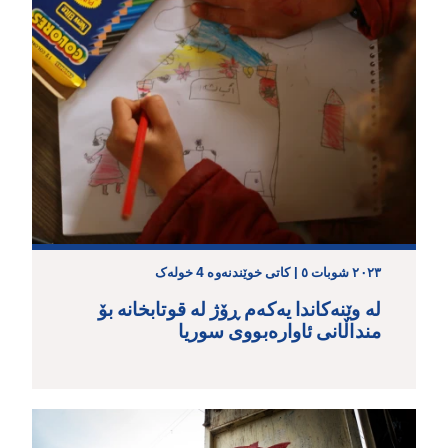
٢٠٢٣ شوبات ٥ | کاتی خوێندنەوە 4 خولەک
لە وێنەکاندا یەکەم ڕۆژ لە قوتابخانە بۆ
منداڵانی ئاوارەبووی سوریا