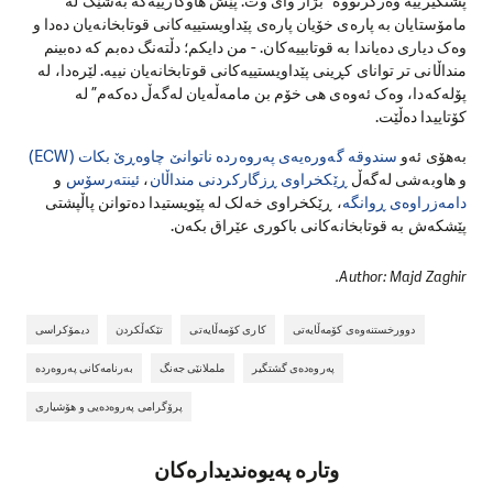
پشتگیرییە وەرگرتووە” بژار وای وت. پێش هاوکارییەکە بەشێک لە
مامۆستایان بە پارەی خۆیان پارەی پێداویستییەکانی قوتابخانەیان دەدا و
وەک دیاری دەیاندا بە قوتابییەکان. - من دایکم؛ دڵتەنگ دەبم کە دەبینم
منداڵانی تر توانای کڕینی پێداویستییەکانی قوتابخانەیان نییە. لێرەدا، لە
پۆلەکەدا، وەک ئەوەی هی خۆم بن مامەڵەیان لەگەڵ دەکەم” لە
کۆتاییدا دەڵێت.
بەهۆی ئەو
سندوقە گەورەیەی پەروەردە ناتوانێ چاوەڕێ بکات (ECW)
و هاوبەشی لەگەڵ
ڕێکخراوی ڕزگارکردنی منداڵان
،
ئینتەرسۆس
و
دامەزراوەی ڕوانگە
، ڕێکخراوی خەلک لە پێویستیدا دەتوانن پاڵپشتی
پێشکەش بە قوتابخانەکانی باکوری عێراق بکەن.
Author: Majd Zaghir.
دوورخستنەوەی کۆمەڵایەتی
کاری کۆمەڵایەتی
تێکەڵکردن
دیمۆکراسی
پەروەدەی گشتگیر
ململانێی جەنگ
بەرنامەکانی پەروەردە
پرۆگرامی پەروەدەیی و هۆشیاری
وتارە پەیوەندیدارەکان