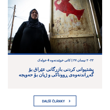
٢٠٢٢ نیسان ٢٧ | کاتی خوێندنەوە 4 خولەک
پشتیوانی کردنی بازرگانی عێراق بۆ
گەڕاندنەوەی ڕووناکی و ژیان بۆ حەویجە
DALŠÍ ČLÁNKY