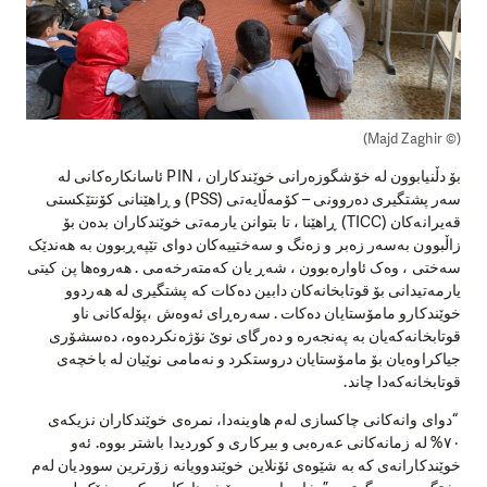
(© Majd Zaghir)
بۆ دڵنیابوون لە خۆشگوزەرانی خوێندکاران ، PIN ئاسانکارەکانی لە
سەر پشتگیری دەروونی – کۆمەڵایەتی (PSS) و ڕاهێنانی کۆنتێکستی
قەیرانەکان (TICC) ڕاهێنا ، تا بتوانن یارمەتی خوێندکاران بدەن بۆ
زاڵبوون بەسەر زەبر و زەنگ و سەختییەکان دوای تێپەڕبوون بە هەندێک
سەختی ، وەک ئاوارەبوون ، شەڕ یان کەمتەرخەمی . هەروەها پن کیتی
یارمەتیدانی بۆ قوتابخانەکان دابین دەکات کە پشتگیری لە هەردوو
خوێندکارو مامۆستایان دەکات . سەرەڕای ئەوەش ،پۆلەکانی ناو
قوتابخانەکەیان بە پەنجەرە و دەرگای نوێ نۆژەنکردەوە، دەسشۆری
جیاکراوەیان بۆ مامۆستایان دروستکرد و نەمامی نوێیان لە باخچەی
قوتابخانەکەدا چاند.
“دوای وانەکانی چاکسازی لەم هاوینەدا، نمرەی خوێندکاران نزیکەی
٧٠% لە زمانەکانی عەرەبی و بیرکاری و کوردیدا باشتر بووە. ئەو
خوێندکارانەی کە بە شێوەی ئۆنلاین خوێندوویانە زۆرترین سوودیان لەم