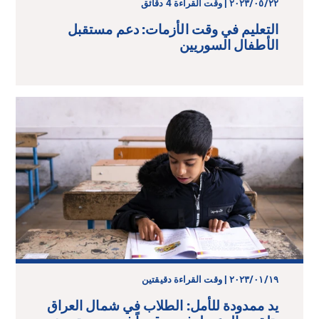
٢٢‏/٠٥‏/٢٠٢٣ | وقت القراءة 4 دقائق
التعليم في وقت الأزمات: دعم مستقبل
الأطفال السوريين
١٩‏/٠١‏/٢٠٢٣ | وقت القراءة دقيقتين
يد ممدودة للأمل: الطلاب في شمال العراق