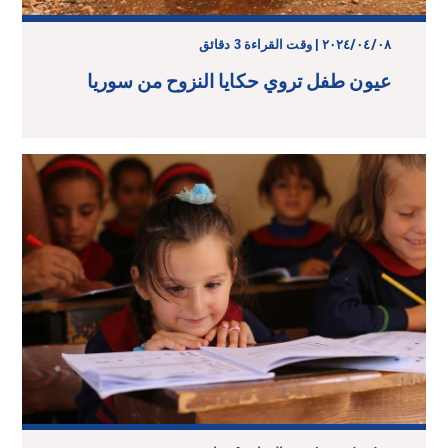
٠٨‏/٠٤‏/٢٠٢٤ | وقت القراءة 3 دقائق
عيون طفل تروي حكايا النزوح من سوريا