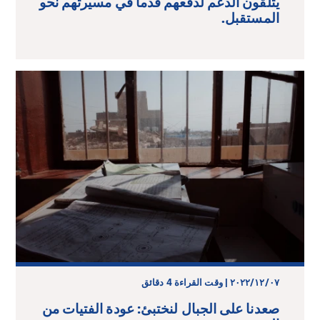
يتلقون الدعم لدفعهم قدماً في مسيرتهم نحو
المستقبل.
٠٧‏/١٢‏/٢٠٢٢ | وقت القراءة 4 دقائق
صعدنا على الجبال لنختبئ: عودة الفتيات من