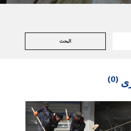
(0)
رى