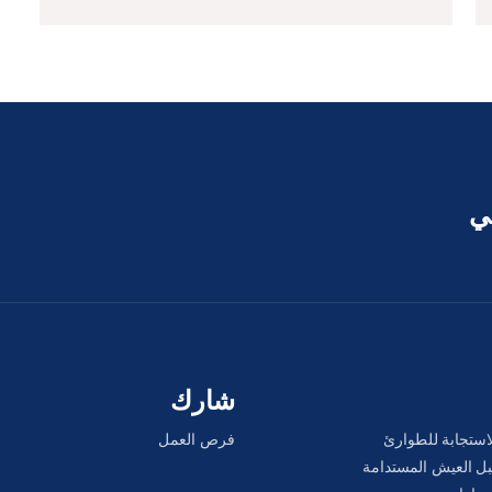
عي
شارك
لاستجابة للطوارئ
فرص العمل
سبل العيش المستدامة