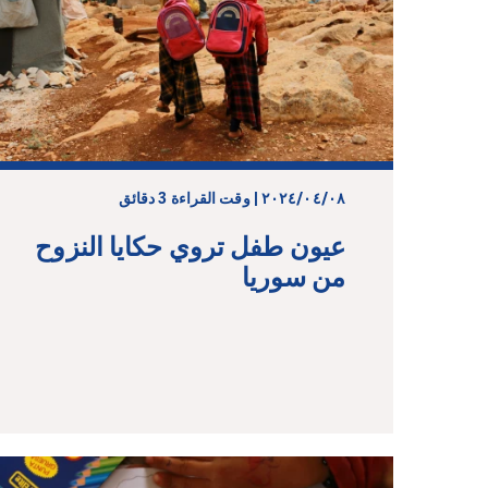
٠٨‏/٠٤‏/٢٠٢٤ | وقت القراءة 3 دقائق
عيون طفل تروي حكايا النزوح
من سوريا