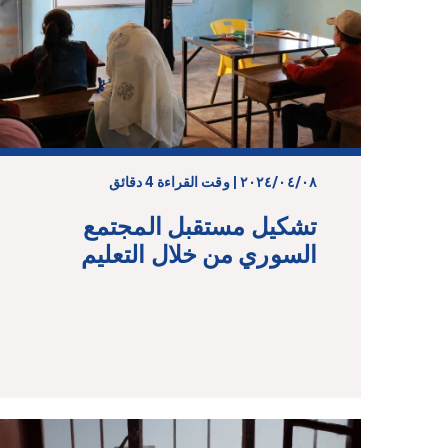
٠٨‏/٠٤‏/٢٠٢٤ | وقت القراءة 4 دقائق
تشكيل مستقبل المجتمع
السوري من خلال التعليم