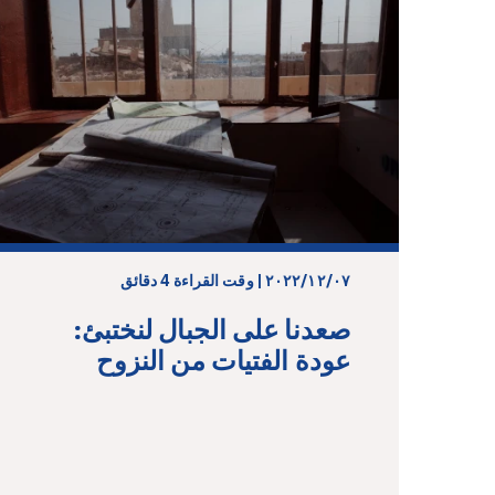
٠٧‏/١٢‏/٢٠٢٢ | وقت القراءة 4 دقائق
صعدنا على الجبال لنختبئ:
عودة الفتيات من النزوح