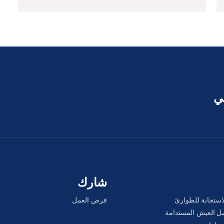
عي
شارك
لاستجابة للطوارئ
فرص العمل
سبل العيش المستدامة