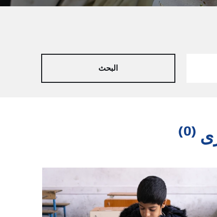
(0)
رى