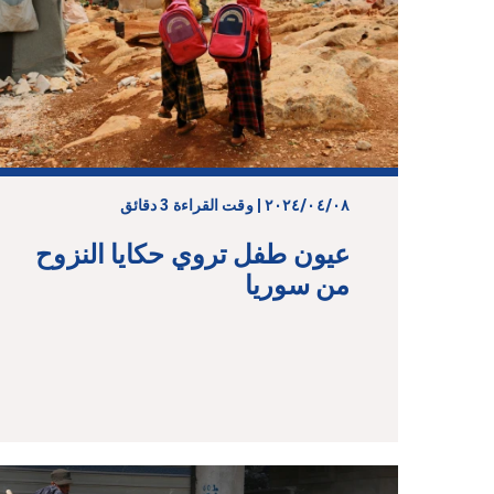
٠٨‏/٠٤‏/٢٠٢٤ | وقت القراءة 3 دقائق
عيون طفل تروي حكايا النزوح
من سوريا