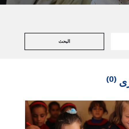
(0)
رى