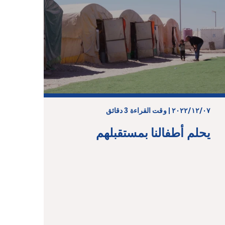
٠٧‏/١٢‏/٢٠٢٢ | وقت القراءة 3 دقائق
يحلم أطفالنا بمستقبلهم