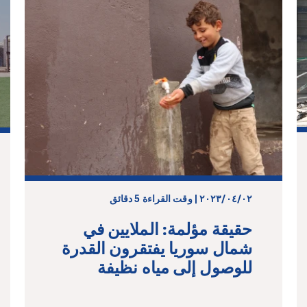
٠٢‏/٠٤‏/٢٠٢٣ | وقت القراءة 5 دقائق
حقيقة مؤلمة: الملايين في
شمال سوريا يفتقرون القدرة
للوصول إلى مياه نظيفة