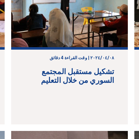
٠٨‏/٠٤‏/٢٠٢٤ | وقت القراءة 4 دقائق
تشكيل مستقبل المجتمع
السوري من خلال التعليم